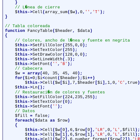
    }

// L�nea de cierre

$
this->
Cell
(
array_sum
(
$w
),
0
,
''
,
'T'
);

}

function 
FancyTable
(
$header
, 
$data
)

{

// Colores, ancho de l�nea y fuente en negrita

$
this->
SetFillColor
(
255
,
0
,
0
);

$
this->
SetTextColor
(
255
);

$
this->
SetDrawColor
(
128
,
0
,
0
);

$
this->
SetLineWidth
(
.3
);

$
this->
SetFont
(
''
,
'B'
);

// Cabecera

$w 
= array(
40
, 
35
, 
45
, 
40
);

    for(
$i
=
0
;
$i
<
count
(
$header
);
$i
++)

$
this->
Cell
(
$w
[
$i
],
7
,
$header
[
$i
],
1
,
0
,
'C'
,
true
)
$
this->
Ln
();

// Restauraci�n de colores y fuentes

$
this->
SetFillColor
(
224
,
235
,
255
);

$
this->
SetTextColor
(
0
);

$
this->
SetFont
(
''
);

// Datos

$fill 
= 
false
;

    foreach(
$data 
as 
$row
)

    {

$
this->
Cell
(
$w
[
0
],
6
,
$row
[
0
],
'LR'
,
0
,
'L'
,
$fill
);

$
this->
Cell
(
$w
[
1
],
6
,
$row
[
1
],
'LR'
,
0
,
'L'
,
$fill
);

$
this->
Cell
(
$w
[
2
],
6
,
number_format
(
$row
[
2
]),
'LR