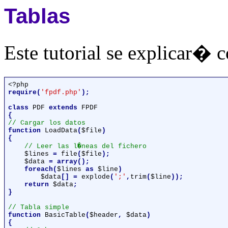
Tablas
Este tutorial se explicar� 
require(
'fpdf.php'
);

class 
PDF 
extends 
function 
LoadData
(
$file
)

{

// Leer las l�neas del fichero

$lines 
= 
file
(
$file
);

$data 
= array();

    foreach(
$lines 
as 
$line
)

$data
[] = 
explode
(
';'
,
trim
(
$line
));

    return 
$data
;

}

function 
BasicTable
(
$header
, 
$data
)

{
