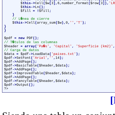
$
this->
Cell
(
$w
[
3
],
6
,
number_format
(
$row
[
3
]),
'LR
$
this->
Ln
();

$fill 
= !
$fill
;

    }

// L�nea de cierre

$
this->
Cell
(
array_sum
(
$w
),
0
,
''
,
'T'
);

}

}

$pdf 
= new 
PDF
$header 
= array(
'Pa�s'
, 
'Capital'
, 
'Superficie (km2)'
,
$data 
= 
$pdf
->
LoadData
(
'paises.txt'
$pdf
->
SetFont
(
'Arial'
,
''
,
14
$pdf
->
AddPage
$pdf
->
BasicTable
(
$header
,
$data
$pdf
->
AddPage
$pdf
->
ImprovedTable
(
$header
,
$data
$pdf
->
AddPage
$pdf
->
FancyTable
(
$header
,
$data
$pdf
->
Output
?>