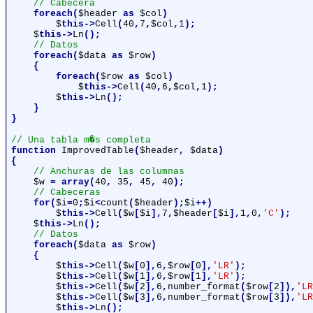
// Cabecera

foreach(
$header 
as 
$col
)

$
this->
Cell
(
40
,
7
,
$col
,
1
);

$
this->
Ln
();

// Datos

foreach(
$data 
as 
$row
)

    {

        foreach(
$row 
as 
$col
)

$
this->
Cell
(
40
,
6
,
$col
,
1
);

$
this->
Ln
();

    }

}

function 
ImprovedTable
(
$header
, 
$data
)

{

// Anchuras de las columnas

$w 
= array(
40
, 
35
, 
45
, 
40
);

// Cabeceras

for(
$i
=
0
;
$i
<
count
(
$header
);
$i
++)

$
this->
Cell
(
$w
[
$i
],
7
,
$header
[
$i
],
1
,
0
,
'C'
);

$
this->
Ln
();

// Datos

foreach(
$data 
as 
$row
)

    {

$
this->
Cell
(
$w
[
0
],
6
,
$row
[
0
],
'LR'
);

$
this->
Cell
(
$w
[
1
],
6
,
$row
[
1
],
'LR'
);

$
this->
Cell
(
$w
[
2
],
6
,
number_format
(
$row
[
2
]),
'LR
$
this->
Cell
(
$w
[
3
],
6
,
number_format
(
$row
[
3
]),
'LR
$
this->
Ln
();
