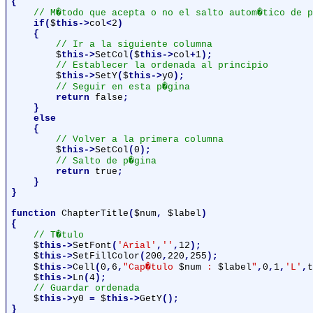
{

// M�todo que acepta o no el salto autom�tico de p
if(
$
this->
col
<
2
)

    {

// Ir a la siguiente columna

$
this->
SetCol
(
$
this->
col
+
1
);

// Establecer la ordenada al principio

$
this->
SetY
(
$
this->
y0
);

// Seguir en esta p�gina

return 
false
;

    }

    else

    {

// Volver a la primera columna

$
this->
SetCol
(
0
);

// Salto de p�gina

return 
true
;

    }

}

function 
ChapterTitle
(
$num
, 
$label
)

{

// T�tulo

$
this->
SetFont
(
'Arial'
,
''
,
12
);

$
this->
SetFillColor
(
200
,
220
,
255
);

$
this->
Cell
(
0
,
6
,
"Cap�tulo 
$num
 : 
$label
"
,
0
,
1
,
'L'
,
t
$
this->
Ln
(
4
);

// Guardar ordenada

$
this->
y0 
= 
$
this->
GetY
();

}
