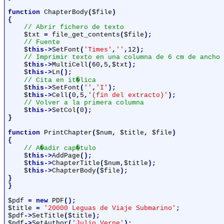
function 
ChapterBody
(
$file
)

{

// Abrir fichero de texto

$txt 
= 
file_get_contents
(
$file
);

// Fuente

$
this->
SetFont
(
'Times'
,
''
,
12
);

// Imprimir texto en una columna de 6 cm de ancho

$
this->
MultiCell
(
60
,
5
,
$txt
);

$
this->
Ln
();

// Cita en it�lica

$
this->
SetFont
(
''
,
'I'
);

$
this->
Cell
(
0
,
5
,
'(fin del extracto)'
);

// Volver a la primera columna

$
this->
SetCol
(
0
);

}

function 
PrintChapter
(
$num
, 
$title
, 
$file
)

{

// A�adir cap�tulo

$
this->
AddPage
();

$
this->
ChapterTitle
(
$num
,
$title
);

$
this->
ChapterBody
(
$file
);

}

}

$pdf 
= new 
PDF
$title 
= 
'20000 Leguas de Viaje Submarino'
$pdf
->
SetTitle
(
$title
$pdf
->
SetAuthor
(
'Julio Verne'