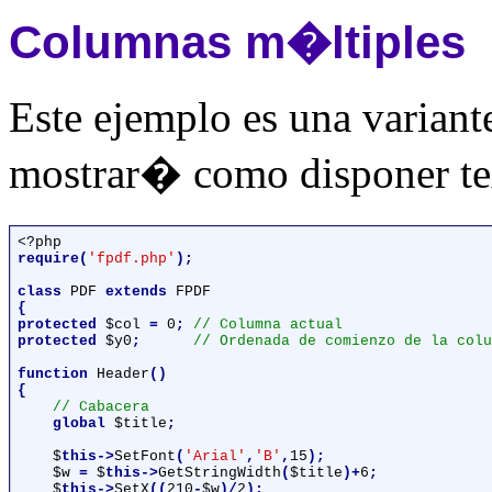
Columnas m�ltiples
Este ejemplo es una variante
mostrar� como disponer tex
require(
'fpdf.php'
);

class 
PDF 
extends 
{

protected 
$col 
= 
0
; 
protected 
$y0
;      
// Ordenada de comienzo de la colu
function 
Header
()

{

// Cabacera

global 
$title
;

$
this->
SetFont
(
'Arial'
,
'B'
,
15
);

$w 
= 
$
this->
GetStringWidth
(
$title
)+
6
;

$
this->
SetX
((
210
-
$w
)/
2
);
