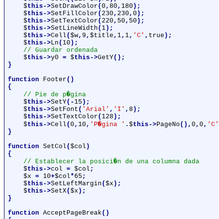
$
this->
SetDrawColor
(
0
,
80
,
180
);

$
this->
SetFillColor
(
230
,
230
,
0
);

$
this->
SetTextColor
(
220
,
50
,
50
);

$
this->
SetLineWidth
(
1
);

$
this->
Cell
(
$w
,
9
,
$title
,
1
,
1
,
'C'
,
true
);

$
this->
Ln
(
10
);

// Guardar ordenada

$
this->
y0 
= 
$
this->
GetY
();

}

function 
Footer
()

{

// Pie de p�gina

$
this->
SetY
(-
15
);

$
this->
SetFont
(
'Arial'
,
'I'
,
8
);

$
this->
SetTextColor
(
128
);

$
this->
Cell
(
0
,
10
,
'P�gina '
.
$
this->
PageNo
(),
0
,
0
,
'C'
}

function 
SetCol
(
$col
)

{

// Establecer la posici�n de una columna dada

$
this->
col 
= 
$col
;

$x 
= 
10
+
$col
*
65
;

$
this->
SetLeftMargin
(
$x
);

$
this->
SetX
(
$x
);

}

function 
AcceptPageBreak
()
