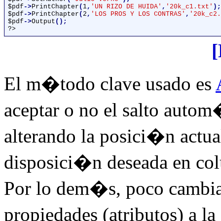
$pdf
->
PrintChapter
(
1
,
'UN RIZO DE HUIDA'
,
'20k_c1.txt'
$pdf
->
PrintChapter
(
2
,
'LOS PROS Y LOS CONTRAS'
,
'20k_c2.
$pdf
->
Output
?>
El m�todo clave usado es
aceptar o no el salto auto
alterando la posici�n actua
disposici�n deseada en co
Por lo dem�s, poco cambia
propiedades (atributos) a l