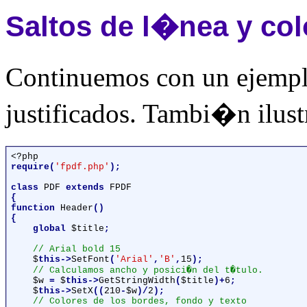
Saltos de l�nea y col
Continuemos con un ejemp
justificados. Tambi�n ilustr
require(
'fpdf.php'
);

class 
PDF 
extends 
{

function 
Header
()

{

    global 
$title
;

// Arial bold 15

$
this->
SetFont
(
'Arial'
,
'B'
,
15
);

// Calculamos ancho y posici�n del t�tulo.

$w 
= 
$
this->
GetStringWidth
(
$title
)+
6
;

$
this->
SetX
((
210
-
$w
)/
2
);

// Colores de los bordes, fondo y texto
