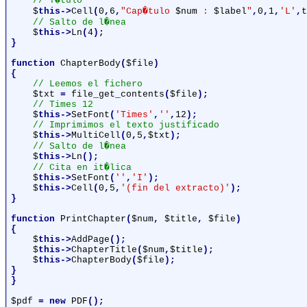
// T�tulo

$
this->
Cell
(
0
,
6
,
"Cap�tulo 
$num
 : 
$label
"
,
0
,
1
,
'L'
,
t
// Salto de l�nea

$
this->
Ln
(
4
);

}

function 
ChapterBody
(
$file
)

{

// Leemos el fichero

$txt 
= 
file_get_contents
(
$file
);

// Times 12

$
this->
SetFont
(
'Times'
,
''
,
12
);

// Imprimimos el texto justificado

$
this->
MultiCell
(
0
,
5
,
$txt
);

// Salto de l�nea

$
this->
Ln
();

// Cita en it�lica

$
this->
SetFont
(
''
,
'I'
);

$
this->
Cell
(
0
,
5
,
'(fin del extracto)'
);

}

function 
PrintChapter
(
$num
, 
$title
, 
$file
)

{

$
this->
AddPage
();

$
this->
ChapterTitle
(
$num
,
$title
);

$
this->
ChapterBody
(
$file
);

}

}

$pdf 
= new 
PDF