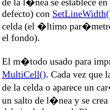
de la l�nea se establece en
defecto) con
SetLineWidth(
celda (el �ltimo par�metro
el fondo).
El m�todo usado para impr
MultiCell()
. Cada vez que l
de la celda o aparece un ca
un salto de l�nea y se cre