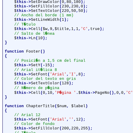
$
this->
SetDrawColor
(
0
,
80
,
180
);

$
this->
SetFillColor
(
230
,
230
,
0
);

$
this->
SetTextColor
(
220
,
50
,
50
);

// Ancho del borde (1 mm)

$
this->
SetLineWidth
(
1
);

// T�tulo

$
this->
Cell
(
$w
,
9
,
$title
,
1
,
1
,
'C'
,
true
);

// Salto de l�nea

$
this->
Ln
(
10
);

}

function 
Footer
()

{

// Posici�n a 1,5 cm del final

$
this->
SetY
(-
15
);

// Arial it�lica 8

$
this->
SetFont
(
'Arial'
,
'I'
,
8
);

// Color del texto en gris

$
this->
SetTextColor
(
128
);

// N�mero de p�gina

$
this->
Cell
(
0
,
10
,
'P�gina '
.
$
this->
PageNo
(),
0
,
0
,
'C'
}

function 
ChapterTitle
(
$num
, 
$label
)

{

// Arial 12

$
this->
SetFont
(
'Arial'
,
''
,
12
);

// Color de fondo

$
this->
SetFillColor
(
200
,
220
,
255
);
