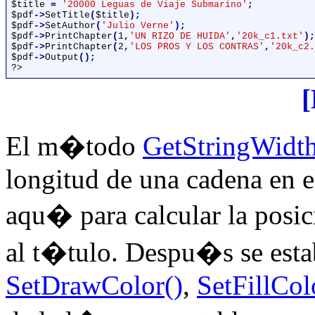
$title 
= 
'20000 Leguas de Viaje Submarino'
$pdf
->
SetTitle
(
$title
$pdf
->
SetAuthor
(
'Julio Verne'
$pdf
->
PrintChapter
(
1
,
'UN RIZO DE HUIDA'
,
'20k_c1.txt'
$pdf
->
PrintChapter
(
2
,
'LOS PROS Y LOS CONTRAS'
,
'20k_c2.
$pdf
->
Output
?>
El m�todo
GetStringWidth
longitud de una cadena en el 
aqu� para calcular la posi
al t�tulo. Despu�s se esta
SetDrawColor()
,
SetFillCol