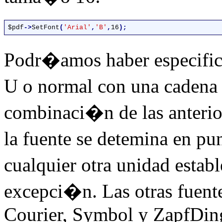
$pdf
->
SetFont
(
'Arial'
,
'B'
,
16
Podr�amos haber especifica
U o normal con una cadena
combinaci�n de las anterio
la fuente se detemina en pu
cualquier otra unidad establ
excepci�n. Las otras fuent
Courier, Symbol y ZapfDin