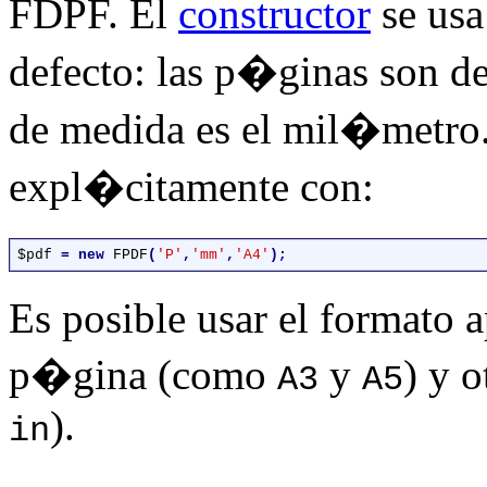
FDPF. El
constructor
se usa
defecto: las p�ginas son d
de medida es el mil�metro
expl�citamente con:
$pdf 
= new 
FPDF
(
'P'
,
'mm'
,
'A4'
Es posible usar el formato a
p�gina (como
y
) y 
A3
A5
).
in