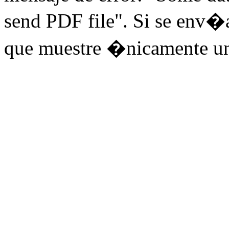
send PDF file". Si se env
que muestre �nicamente u