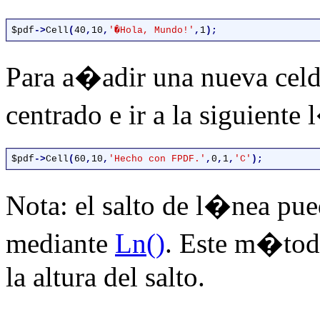
$pdf
->
Cell
(
40
,
10
,
'�Hola, Mundo!'
,
1
Para a�adir una nueva celd
centrado e ir a la siguiente
$pdf
->
Cell
(
60
,
10
,
'Hecho con FPDF.'
,
0
,
1
,
'C'
Nota: el salto de l�nea p
mediante
Ln()
. Este m�tod
la altura del salto.