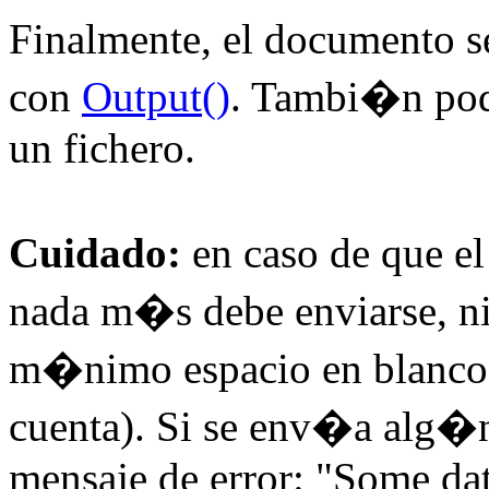
Finalmente, el documento s
con
Output()
. Tambi�n po
un fichero.
Cuidado:
en caso de que e
nada m�s debe enviarse, n
m�nimo espacio en blanco 
cuenta). Si se env�a alg�n
mensaje de error: "Some dat