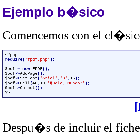
Ejemplo b�sico
Comencemos con el cl�sic
require(
'fpdf.php'
);

$pdf 
= new 
FPDF
$pdf
->
AddPage
$pdf
->
SetFont
(
'Arial'
,
'B'
,
16
$pdf
->
Cell
(
40
,
10
,
'�Hola, Mundo!'
$pdf
->
Output
?>
Despu�s de incluir el ficher