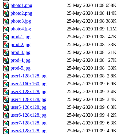
photo1.png
25-May-2020 11:08
658K
photo2.png
25-May-2020 11:08
414K
photo3.jpg
25-May-2020 11:08
383K
photo4.jpg
25-May-2020 11:09
1.1M
prod-1.jpg
25-May-2020 11:08
47K
prod-2.jpg
25-May-2020 11:08
33K
prod-3.jpg
25-May-2020 11:08
21K
prod-4.jpg
25-May-2020 11:08
27K
prod-5.jpg
25-May-2020 11:08
33K
user1-128x128.jpg
25-May-2020 11:08
2.8K
user2-160x160.jpg
25-May-2020 11:09
6.9K
user3-128x128.jpg
25-May-2020 11:09
3.4K
user4-128x128.jpg
25-May-2020 11:09
3.4K
user5-128x128.jpg
25-May-2020 11:09
6.3K
user6-128x128.jpg
25-May-2020 11:09
4.2K
user7-128x128.jpg
25-May-2020 11:09
6.3K
user8-128x128.jpg
25-May-2020 11:09
4.9K